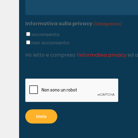
Informativa sulla privacy
(Obbligatorio)
acconsento
non acconsento
Ho letto e compreso
l'informativa privacy
ed a
C
A
P
T
C
H
A