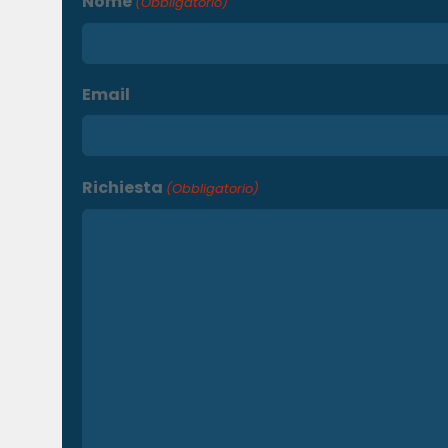
Nome
(Obbligatorio)
Email
Richiesta
(Obbligatorio)