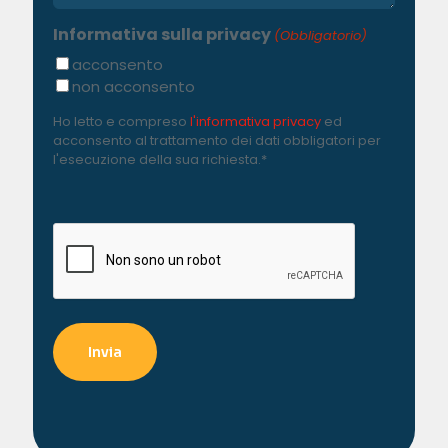
Informativa sulla privacy
(Obbligatorio)
acconsento
non acconsento
Ho letto e compreso
l'informativa privacy
ed
acconsento al trattamento dei dati obbligatori per
l'esecuzione della sua richiesta.*
C
A
P
T
C
H
A